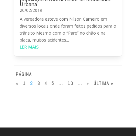
Urbana
20/02/2019
A vereadora esteve com Nilson Carneiro em
diversos locais onde foram feitos pedidos para o
trânsito Mesmo com o “Pare” no chão e na
placa, muitos acidentes...
LER MAIS
PÁGINA
«
1
2
3
4
5
...
10
...
»
ÚLTIMA »