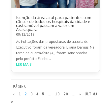
Isenção da área azul para pacientes com
câncer de todos os hospitais da cidade e
castramóvel passam a valer em
Araraquara
09/12/2019
As indicações das proposituras de autoria do
Executivo foram da vereadora Juliana Damus Na
tarde da quarta-feira (4), foram sancionadas
pelo prefeito Edinho...
LER MAIS
PÁGINA
«
1
2
3
4
5
...
10
20
...
»
ÚLTIMA
»