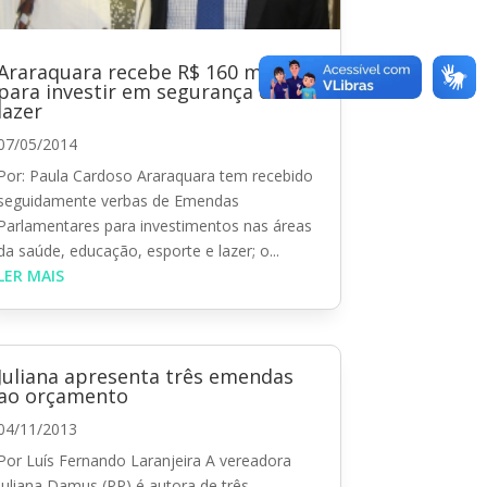
Araraquara recebe R$ 160 mil
para investir em segurança e
lazer
07/05/2014
Por: Paula Cardoso Araraquara tem recebido
seguidamente verbas de Emendas
Parlamentares para investimentos nas áreas
da saúde, educação, esporte e lazer; o...
LER MAIS
Juliana apresenta três emendas
ao orçamento
04/11/2013
Por Luís Fernando Laranjeira A vereadora
Juliana Damus (PP) é autora de três