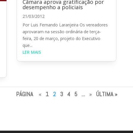
Câmara aprova gratificação por
desempenho a policiais
21/03/2012
Por Luis Fernando Laranjeira Os vereadores
aprovaram na sessão ordinária de terça-
feira, 20 de março, projeto do Executivo
que...
LER MAIS
PÁGINA
«
1
2
3
4
5
...
»
ÚLTIMA »