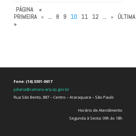
PÁGINA
«
PRIMEIRA
«
...
8
9
10
11
12
...
»
ÚLTIMA
»
Fone: (16) 3301-0617
juliana@camara-arq.sp.gov.br
Rua São Bento, 887 – Centro – Araraquara – São Paulo
Horário de Atendimento
—
Segunda à Sexta: 09h às 18h