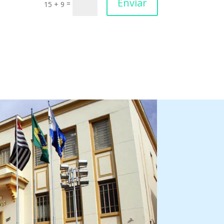
Enviar
=
15 + 9