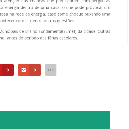
 atenção das crianças que participaram com perguntas
sta energia dentro de uma casa; o que pode provocar um
 presa na rede de energia, caso tome choque puxando uma
contecer com ela; entre outras questões.
Municipais de Ensino Fundamental (Emef) da cidade. Outras
ho, antes do período das férias escolares.
0
0