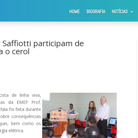
HOME
BIOGRAFIA
NOTÍCIAS
r Saffiotti participam de programa educativo contra o cerol
affiotti participam de
 o cerol
cista de linha viva,
nças da EMEF Prof.
fala foi feita durante
 sobre consequências
pipas, bem como os
gia elétrica.