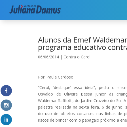
Início
|
Contra o Cerol
|
Alunos da Emef Waldema
Alunos da Emef Waldemar S
programa educativo contra
06/06/2014
|
Contra o Cerol
Por: Paula Cardoso
“Cerol, ‘desbique’ essa ideia”, pediu o eletri
Osvaldo de Oliveira Bessa Junior às cria
Waldemar Saffiotti, do Jardim Cruzeiro do Sul. A 
palestra realizada na sexta feira, 6 de junho,
do uso de objetos cortantes nas linhas de 
riscos de brincar com o papagaio próximo a ener