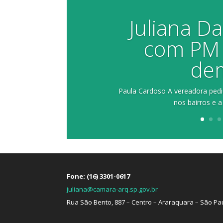
Juliana D
com PM 
de
Paula Cardoso A vereadora pediu 
nos bairros e a
Fone: (16) 3301-0617
juliana@camara-arq.sp.gov.br
Rua São Bento, 887 – Centro – Araraquara – São Pa