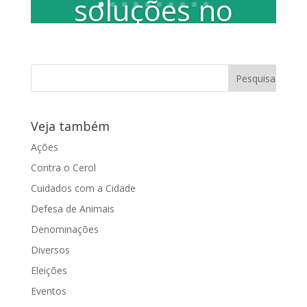
soluções no
trânsito
Reforço na sinalização, implantação de
redutores de velocidade e mudança de
sentido de via. Estas foram as
principais...
Veja também
Ações
Contra o Cerol
Cuidados com a Cidade
Defesa de Animais
Denominações
Diversos
Eleições
Eventos