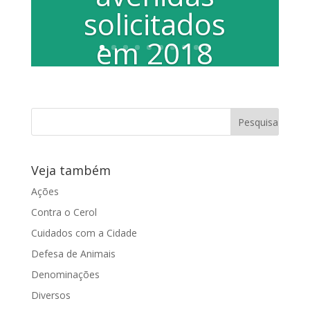
solicitados
em 2018
Vereadora Juliana Damus fez o pedido
ao Executivo e conseguiu recursos para
a obra, porém, a burocracia fez
demorar...
Veja também
Ações
Contra o Cerol
Cuidados com a Cidade
Defesa de Animais
Denominações
Diversos