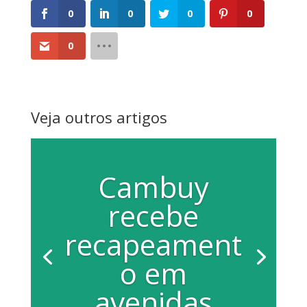
0
0
0
0
0
Veja outros artigos
Cambuy
recebe
recapeament
o em
avenidas