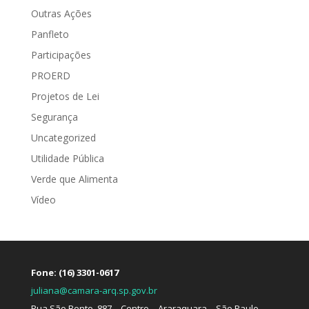
Outras Ações
Panfleto
Participações
PROERD
Projetos de Lei
Segurança
Uncategorized
Utilidade Pública
Verde que Alimenta
Vídeo
Fone: (16) 3301-0617
juliana@camara-arq.sp.gov.br
Rua São Bento, 887 – Centro – Araraquara – São Paulo