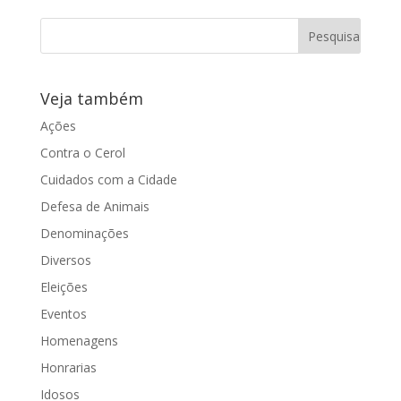
assessores
Com Informações da Assessoria de
Imprensa da Prefeitura A Bancada do
Veja também
Partido Progressista - PP, na tarde
dessa...
Ações
Contra o Cerol
Cuidados com a Cidade
Defesa de Animais
Denominações
Diversos
Eleições
Eventos
Homenagens
Honrarias
Idosos