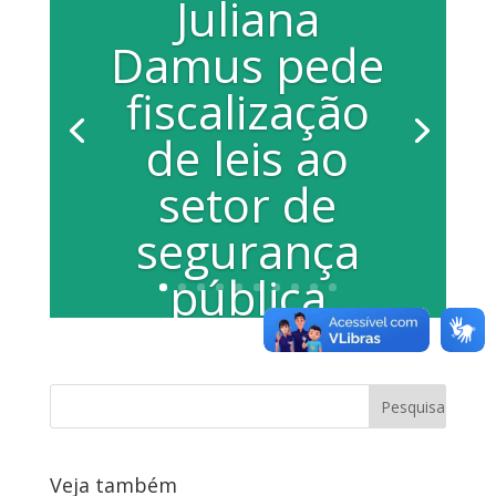
Juliana
Damus pede
fiscalização
de leis ao
setor de
segurança
pública
Por Paula Cardoso “Criamos leis diante
dos pedidos e demandas expostas pela
população, mas elas precisam ser
colocadas...
Veja também