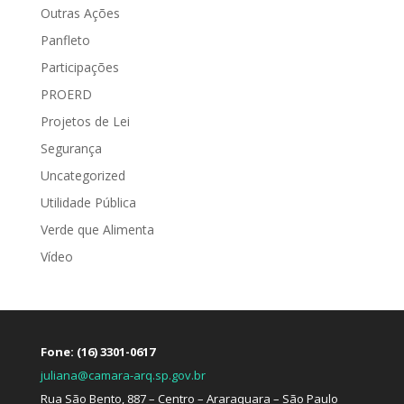
Outras Ações
Panfleto
Participações
PROERD
Projetos de Lei
Segurança
Uncategorized
Utilidade Pública
Verde que Alimenta
Vídeo
Fone: (16) 3301-0617
juliana@camara-arq.sp.gov.br
Rua São Bento, 887 – Centro – Araraquara – São Paulo