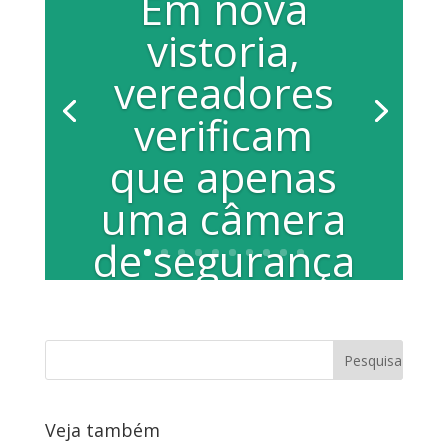
Em nova
vistoria,
vereadores
verificam
que apenas
uma câmera
de segurança
está em
operação
Por José Ângelo Santilli Em nova visita
ao Centro de Videomonitoramento, na
Veja também
Arena da Fonte, nessa sexta-feira, dia