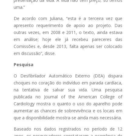
preservação da vida. A vida não tem preço; só temos
uma.”
De acordo com Juliana, “esta é a terceira vez que
apresento requerimento de apoio ao projeto. Das
outras vezes, em 2008 e 2011, o texto, ainda estava
em análise; hoje ele já recebeu pareceres das
Comissões e, desde 2013, falta apenas ser colocado
em discussão”, disse.
Pesquisa
O Desfibrilador Automático Externo (DEA) dispara
choques no coração do indivíduo em parada cardíaca,
na tentativa de salvar sua vida. Uma pesquisa
publicada no Journal of the American College of
Cardiology mostra o quanto o uso do aparelho pode
aumentar as chances de sobrevivência e os locais em
que a disponibilidade mostra-se ainda mais necessária.
Baseado nos dados registrados no período de 12
anos, os pesquisadores constataram a ocorrência de