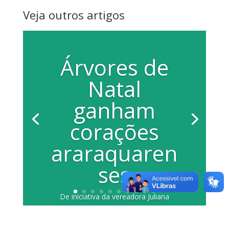
Veja outros artigos
Árvores de
Natal
ganham
corações
araraquaren
ses
De iniciativa da vereadora Juliana
Damus, ação foi realizada na Câmara
na manhã do último sábado Cidadãos