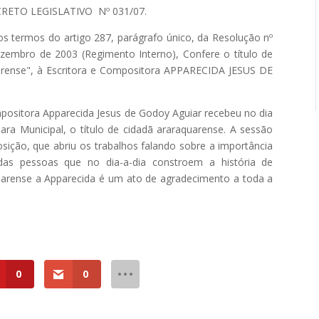
RETO LEGISLATIVO Nº 031/07.
nos termos do artigo 287, parágrafo único, da Resolução nº
zembro de 2003 (Regimento Interno), Confere o título de
arense", à Escritora e Compositora APPARECIDA JESUS DE
mpositora Apparecida Jesus de Godoy Aguiar recebeu no dia
ra Municipal, o título de cidadã araraquarense. A sessão
osição, que abriu os trabalhos falando sobre a importância
as pessoas que no dia-a-dia constroem a história de
aquarense a Apparecida é um ato de agradecimento a toda a
0
0