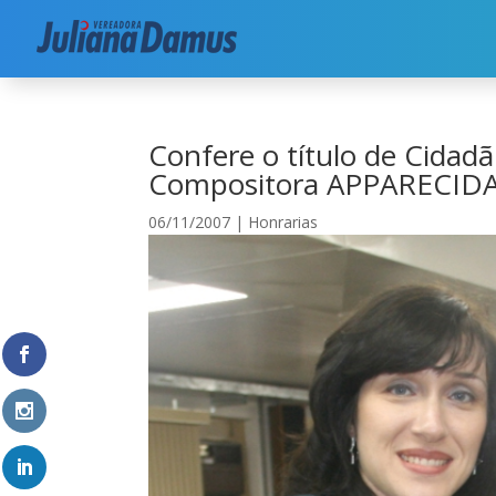
Início
|
Honrarias
|
Confere o título de Cidad
Confere o título de Cidadã
Compositora APPARECID
06/11/2007
|
Honrarias