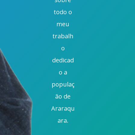
todo o
meu
trabalh
o
dedicad
o a
populaç
ão de
Araraqu
ara.