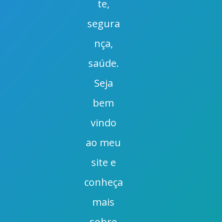
te,
segura
nça,
saúde.
Seja
bem
vindo
ao meu
site e
conheça
mais
sobre