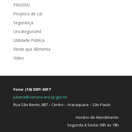
PROERD
Projetos de Lei
Segurança
Uncategorized
Utilidade Pública
Verde que Alimenta
Vídeo
Fone: (16) 3301-0617
juliana@camara-arq.sp.gov.br
Rua São Bento, 887 – Centro – Araraquara – São Paulo
Horário de Atendimento
—
Segunda à Sexta: 09h às 18h