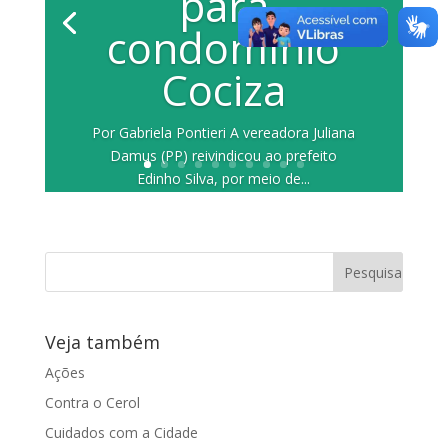
para
condomínio
Cociza
Por Gabriela Pontieri A vereadora Juliana
Damus (PP) reivindicou ao prefeito
Edinho Silva, por meio de...
Veja também
Ações
Contra o Cerol
Cuidados com a Cidade