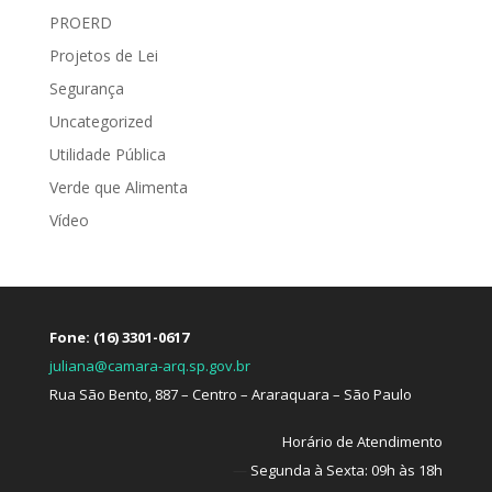
PROERD
Projetos de Lei
Segurança
Uncategorized
Utilidade Pública
Verde que Alimenta
Vídeo
Fone: (16) 3301-0617
juliana@camara-arq.sp.gov.br
Rua São Bento, 887 – Centro – Araraquara – São Paulo
Horário de Atendimento
—
Segunda à Sexta: 09h às 18h