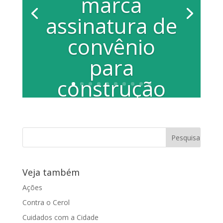
marca
assinatura de
convênio
para
construção
da sede da 1ª
Cia da PM na
cidade
Veja também
Por Hamilton G. P. Mendes Aconteceu
na manhã dessa sexta-feira (19), na
Ações
sede do 13º Batalhão da Polícia militar
Contra o Cerol
de...
Cuidados com a Cidade