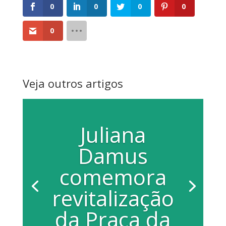
0
0
0
0
0
Veja outros artigos
Juliana
Damus
comemora
revitalização
da Praça da