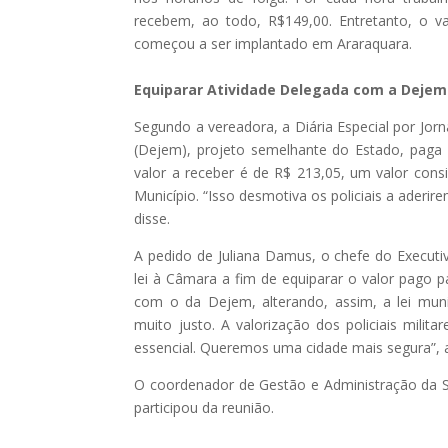
recebem, ao todo, R$149,00. Entretanto, o v
começou a ser implantado em Araraquara.
Equiparar Atividade Delegada com a Dejem
Segundo a vereadora, a Diária Especial por Jorna
(Dejem), projeto semelhante do Estado, paga 
valor a receber é de R$ 213,05, um valor con
Município. “Isso desmotiva os policiais a ader
disse.
A pedido de Juliana Damus, o chefe do Executiv
lei à Câmara a fim de equiparar o valor pago par
com o da Dejem, alterando, assim, a lei muni
muito justo. A valorização dos policiais milit
essencial. Queremos uma cidade mais segura”, a
O coordenador de Gestão e Administração da Se
participou da reunião.