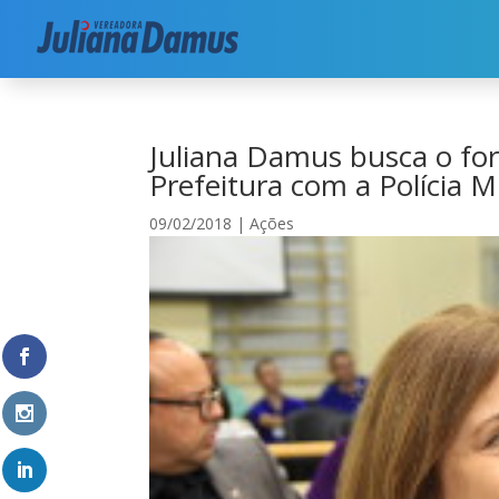
Início
|
Segurança
|
Ações
|
Juliana Damus busc
Juliana Damus busca o for
Prefeitura com a Polícia Mi
09/02/2018
|
Ações