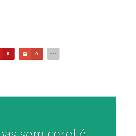
0
0
pas sem cerol é