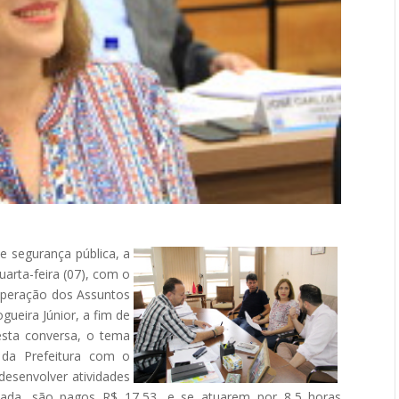
e segurança pública, a
uarta-feira (07), com o
ooperação dos Assuntos
gueira Júnior, a fim de
Nesta conversa, o tema
o da Prefeitura com o
desenvolver atividades
lhada, são pagos R$ 17,53, e se atuarem por 8,5 horas