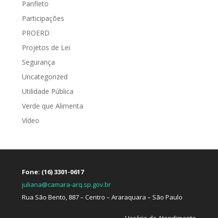
Panfleto
Participações
PROERD
Projetos de Lei
Segurança
Uncategorized
Utilidade Pública
Verde que Alimenta
Vídeo
Fone: (16) 3301-0617
juliana@camara-arq.sp.gov.br
Rua São Bento, 887 – Centro – Araraquara – São Paulo