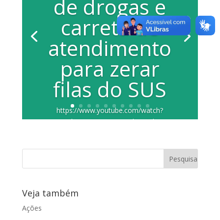
de drogas e
carreta de
atendimento
para zerar
filas do SUS
https://www.youtube.com/watch?
v=J66JbWtsc7Q A vereadora Juliana
Damus (PP) falou sobre o trabalho
realizado...
Veja também
Ações