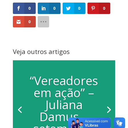
0
0
0
0
0
Veja outros artigos
“Vereadores
em ação” –
Juliana
Damus –