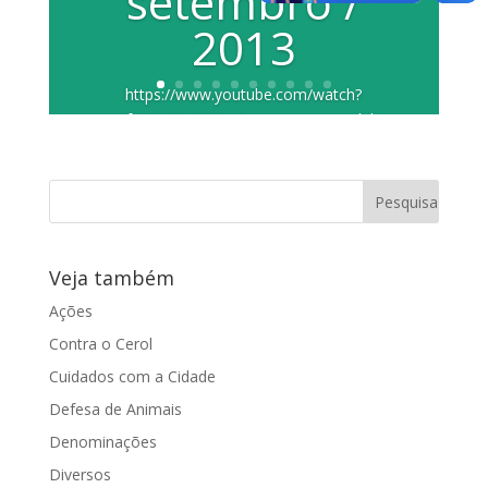
setembro /
2013
https://www.youtube.com/watch?
v=JfmaKtZW3QE Entrevista concedida
ao programa Vereadores em Ação pela
vereadora...
Veja também
Ações
Contra o Cerol
Cuidados com a Cidade
Defesa de Animais
Denominações
Diversos