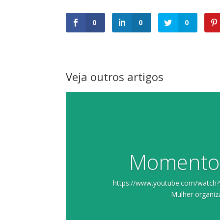
0
0
0
Veja outros artigos
Momento
https://www.youtube.com/watc
Mulher organiza