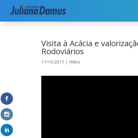
Início
|
Vídeo
|
Visita à Acácia e valorização dos
Visita à Acácia e valorizaçã
Rodoviários
11/10/2017
|
Vídeo