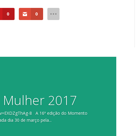
0
0
 Mulher 2017
h?v=EXDZgThAg-8 A 16ª edição do Momento
da dia 30 de março pela...