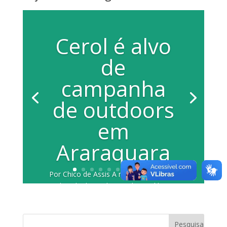
Cerol é alvo
de
campanha
de outdoors
em
Araraquara
Por Chico de Assis A mistura criminosa
de cola de madeira, vidro moído e
outras substâncias para ser utilizada
nas...