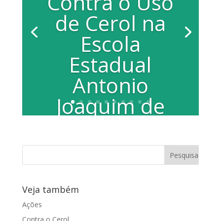
Contra o Uso
de Cerol na
Escola
Estadual
Antonio
Joaquim de
Carvalho
No período de férias escolares, Juliana
Damus e a Guarda Municipal realizaram
a Campanha Contra o Uso do Cerol na...
Veja também
Ações
Contra o Cerol