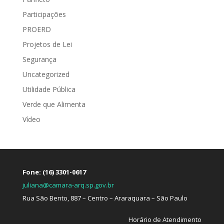
Participações
PROERD
Projetos de Lei
Segurança
Uncategorized
Utilidade Pública
Verde que Alimenta
Vídeo
Fone: (16) 3301-0617
juliana@camara-arq.sp.gov.br
Rua São Bento, 887 – Centro – Araraquara – São Paulo
Horário de Atendimento