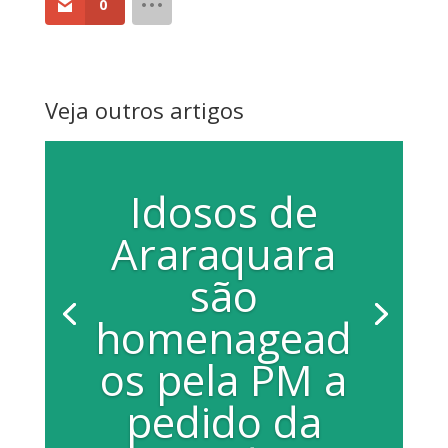
0
Veja outros artigos
Idosos de
Araraquara
são
homenagead
os pela PM a
pedido da