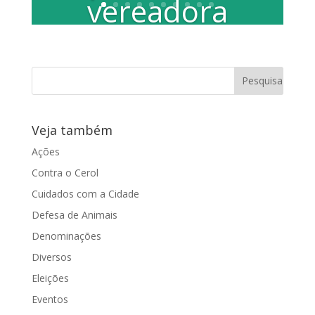
vereadora
Juliana
Damus
Por Fernando Stivaleti e Paula Cardoso
A manhã de 1º de outubro, quarta feira,
Veja também
foi bastante movimentada para alguns...
Ações
Contra o Cerol
Cuidados com a Cidade
Defesa de Animais
Denominações
Diversos
Eleições
Eventos