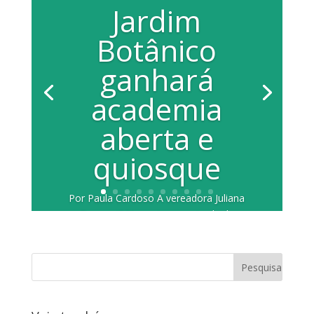
Jardim
Botânico
ganhará
academia
aberta e
quiosque
Por Paula Cardoso A vereadora Juliana
Damus (PP) reuniu-se na tarde de
quarta feira, 14 de agosto, com a
secretária de...