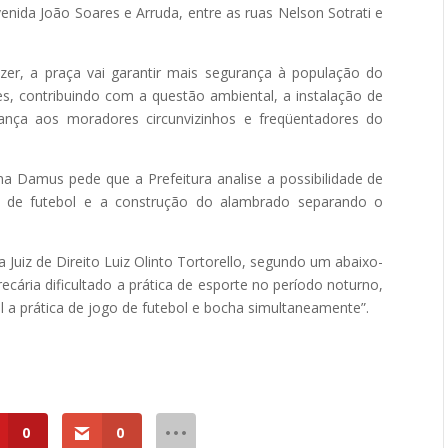
enida João Soares e Arruda, entre as ruas Nelson Sotrati e
zer, a praça vai garantir mais segurança à população do
s, contribuindo com a questão ambiental, a instalação de
rança aos moradores circunvizinhos e freqüentadores do
na Damus pede que a Prefeitura analise a possibilidade de
o de futebol e a construção do alambrado separando o
 Juiz de Direito Luiz Olinto Tortorello, segundo um abaixo-
cária dificultado a prática de esporte no período noturno,
l a prática de jogo de futebol e bocha simultaneamente”.
0
0