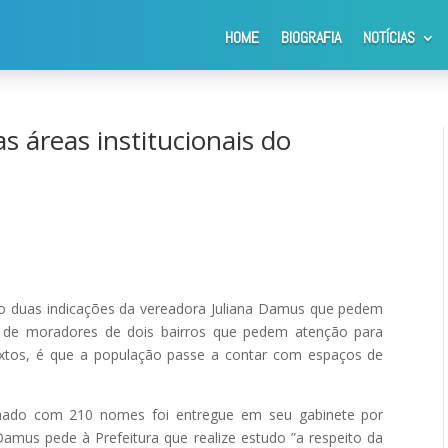
HOME
BIOGRAFIA
NOTÍCIAS
tenção a duas áreas institucionais do município
s áreas institucionais do
o duas indicações da vereadora Juliana Damus que pedem
ão de moradores de dois bairros que pedem atenção para
 textos, é que a população passe a contar com espaços de
nado com 210 nomes foi entregue em seu gabinete por
Damus pede à Prefeitura que realize estudo ”a respeito da