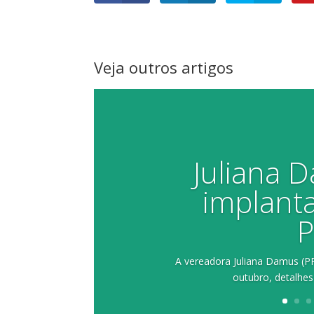
Veja outros artigos
Juliana 
implant
P
A vereadora Juliana Damus (PP)
outubro, detalhes