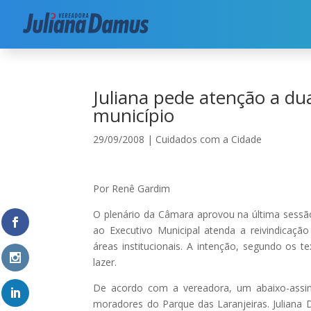
Início
|
Cuidados com a Cidade
|
Juliana pede a
Juliana pede atenção a dua
município
29/09/2008
|
Cuidados com a Cidade
Por Renê Gardim
O plenário da Câmara aprovou na última sessã
ao Executivo Municipal atenda a reivindicaç
áreas institucionais. A intenção, segundo os
lazer.
De acordo com a vereadora, um abaixo-assi
moradores do Parque das Laranjeiras. Juliana 