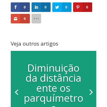
0
0
0
0
0
Veja outros artigos
Diminuição
da distância
ente os
parquímetro