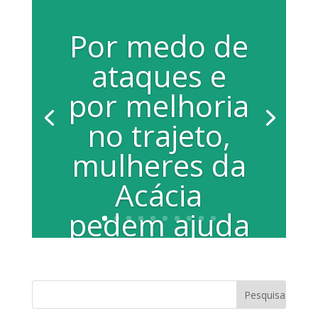
Por medo de
ataques e
por melhoria
no trajeto,
mulheres da
Acácia
pedem ajuda
a vereadoras
Thainara Faria e Juliana Damus foram
ver de perto a situação Trabalhar não é
o problema, a dificuldade é chegar ao...