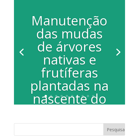
Manutenção
das mudas
de árvores
nativas e
frutíferas
plantadas na
nascente do
Córrego
Caixa D
A vereadora Juliana Damus (PP) está