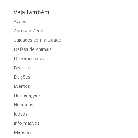
encaminhando indicação ao prefeito
Veja também
Edinho Silva (PT) solicitando que sejam
tomadas...
Ações
Contra o Cerol
Cuidados com a Cidade
Defesa de Animais
Denominações
Diversos
Eleições
Eventos
Homenagens
Honrarias
Idosos
Informativos
Matérias