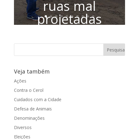
ruas mal
projetadas
Vereadora Juliana Damus acompanhará
solução dos problemas. Se, ao tentar
chegar à esquina da Rua Castro Alves
com a...
Veja também
Ações
Contra o Cerol
Cuidados com a Cidade
Defesa de Animais
Denominações
Diversos
Eleições