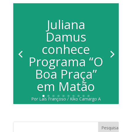
Juliana
Damus
conhece
Programa “O
Boa Praça”
em Matão
Por Laís Françoso / Kiko Camargo A
vereadora Juliana Andrião Damus (PP),
acompanhada da assistente social
Oriomar...