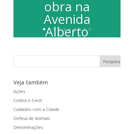
obra na
Avenida
Alberto
Benassi
Preocupada com a paralização da
pavimentação da Avenida Alberto
Benassi a vereadora Juliana Damus
solicitou através de...
Veja também
Ações
Contra o Cerol
Cuidados com a Cidade
Defesa de Animais
Denominações