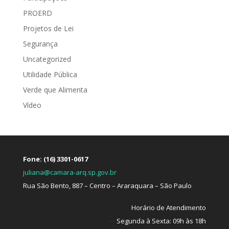
PROERD
Projetos de Lei
Segurança
Uncategorized
Utilidade Pública
Verde que Alimenta
Vídeo
Fone: (16) 3301-0617
juliana@camara-arq.sp.gov.br
Rua São Bento, 887 – Centro – Araraquara – São Paulo
Horário de Atendimento
—
Segunda à Sexta: 09h às 18h