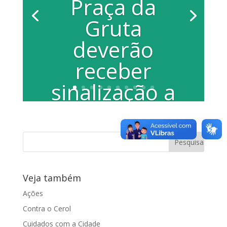
Praça da
Gruta
deverão
receber
sinalização a
pedido da
vereadora
Juliana
Damus
Veja também
Ações
Por Laís Françoso A vereadora Juliana
Contra o Cerol
Andrião Damus (PP) se reuniu mais uma
vez com os moradores do Jardim
Cuidados com a Cidade