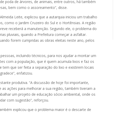
os de poda de árvores, de animais, entre outros, há também
resas, bem como o assoreamento”, disse.
lmeida Leite, explicou que a autarquia iniciou um trabalho
os, como o Jardim Cruzeiro do Sul e o Hortênsias. A região
breve receberá a manutenção. Segundo ele, o problema do
ias pluviais, quando a Prefeitura começar a asfaltar.
uando forem cumpridas as obras eleitas neste ano, pelos
essoas, incluindo técnicos, para nos ajudar a montar um
tões com a população, que é quem acumula lixos e faz os
e tem que ser feita a separação do lixo e existirem locais
gradece”, enfatizou.
stante produtiva. “A discussão de hoje foi importante,
 as ações para melhorar a sua região, também tiveram a
abalhar um projeto de educação sócio ambiental, onde os
udar com sugestão”, reforçou.
 também explicou que o problema maior é o descarte de