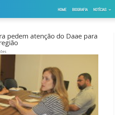
HOME
BIOGRAFIA
NOTÍCIAS
Chácara Flora pedem atenção do Daae para problemas ambientais n
ora pedem atenção do Daae para
região
ções