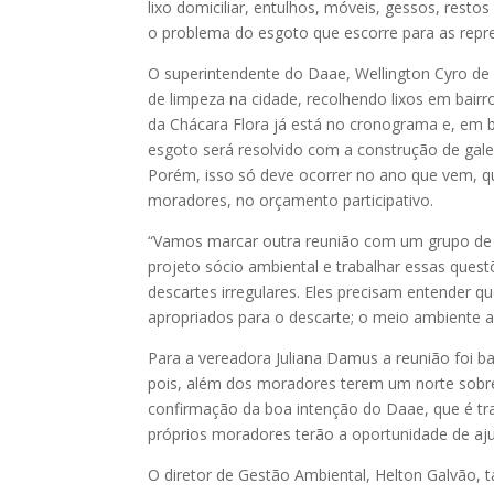
lixo domiciliar, entulhos, móveis, gessos, rest
o problema do esgoto que escorre para as rep
O superintendente do Daae, Wellington Cyro de A
de limpeza na cidade, recolhendo lixos em bairr
da Chácara Flora já está no cronograma e, em 
esgoto será resolvido com a construção de galer
Porém, isso só deve ocorrer no ano que vem, q
moradores, no orçamento participativo.
“Vamos marcar outra reunião com um grupo de p
projeto sócio ambiental e trabalhar essas ques
descartes irregulares. Eles precisam entender qu
apropriados para o descarte; o meio ambiente a
Para a vereadora Juliana Damus a reunião foi ba
pois, além dos moradores terem um norte sobre
confirmação da boa intenção do Daae, que é tr
próprios moradores terão a oportunidade de aj
O diretor de Gestão Ambiental, Helton Galvão,