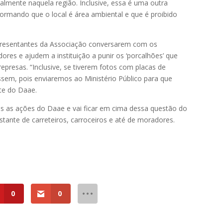
ialmente naquela região. Inclusive, essa é uma outra
formando que o local é área ambiental e que é proibido
epresentantes da Associação conversarem com os
dores e ajudem a instituição a punir os ‘porcalhões’ que
represas. “Inclusive, se tiverem fotos com placas de
assem, pois enviaremos ao Ministério Público para que
nte do Daae.
s as ações do Daae e vai ficar em cima dessa questão do
nstante de carreteiros, carroceiros e até de moradores.
0
0