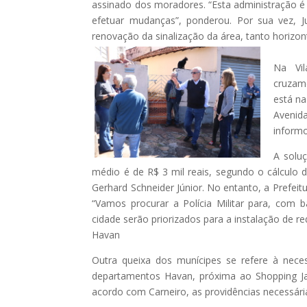
assinado dos moradores. “Esta administração é
efetuar mudanças”, ponderou. Por sua vez, Ju
renovação da sinalização da área, tanto horizont
Na Vi
cruzam
está na
Avenid
informo
A solu
médio é de R$ 3 mil reais, segundo o cálculo 
Gerhard Schneider Júnior. No entanto, a Prefeitu
“Vamos procurar a Polícia Militar para, com b
cidade serão priorizados para a instalação de re
Havan
Outra queixa dos munícipes se refere à neces
departamentos Havan, próxima ao Shopping Ja
acordo com Carneiro, as providências necessár