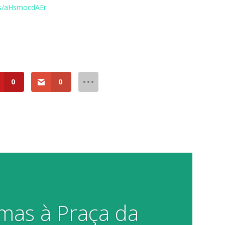
kr/s/aHsmocdAEr
0
0
mas à Praça da