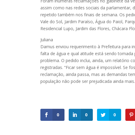
Foram inúmeras reclamações no gabinete da ve
assim como nas redes sociais da parlamentar, d
repetido também nos finais de semana. Os ped
Vale do Sol, Jardim Paraíso, Água do Paiol, Par
Residencial Lupo, Jardim das Flores, Chácara Flo
Juliana
Damus enviou requerimento à Prefeitura para i
falta de água e qual atitude está sendo tomada 
problema. O pedido inclui, ainda, um relatório 
registradas. “Ficar sem água é impossível. Se f
reclamação, ainda passa, mas as demandas tem
população não pode ser prejudicada ainda mais.
0
0
0