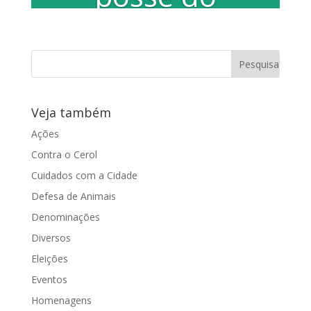
Conselho de
Proteção a
Fauna
Veja também
Por Wagner Luiz Na tarde desta sexta-
feira, 13 de dezembro de 2013,
Ações
aconteceu a cerimônia de posse dos
Contra o Cerol
novos...
Cuidados com a Cidade
Defesa de Animais
Denominações
Diversos
Eleições
Eventos
Homenagens