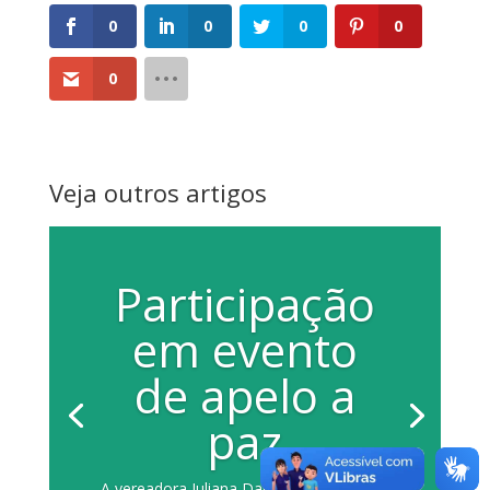
0
0
0
0
0
Veja outros artigos
Participação
em evento
de apelo a
paz
A vereadora Juliana Damus participou de