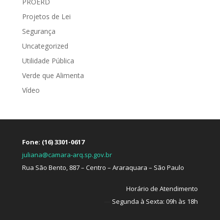
PROERD
Projetos de Lei
Segurança
Uncategorized
Utilidade Pública
Verde que Alimenta
Vídeo
Fone: (16) 3301-0617
juliana@camara-arq.sp.gov.br
Rua São Bento, 887 – Centro – Araraquara – São Paulo
Horário de Atendimento
—
Segunda à Sexta: 09h às 18h