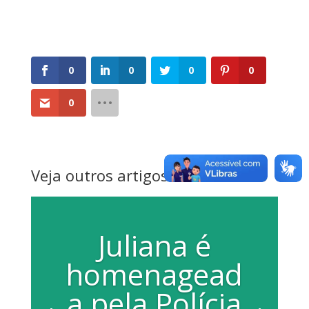
0
0
0
0
0
Veja outros artigos
Juliana é
homenagead
a pela Polícia