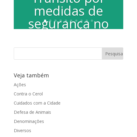
medidas de
segurança no
trânsito
Por Chico de Assis As recentes
mudanças no sistema de tráfego
implantadas na Avenida Padre Francisco
Sales Culturato,...
Veja também
Ações
Contra o Cerol
Cuidados com a Cidade
Defesa de Animais
Denominações
Diversos