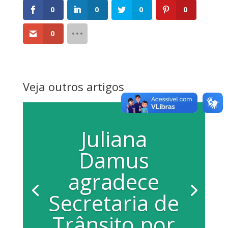
0
0
0
0
0
Veja outros artigos
Juliana
Damus
agradece
Secretaria de
Trânsito por