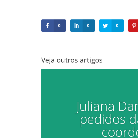
0
0
0
Veja outros artigos
Juliana D
pedidos d
coord