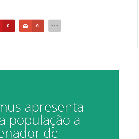
0
0
amus apresenta
a população a
enador de