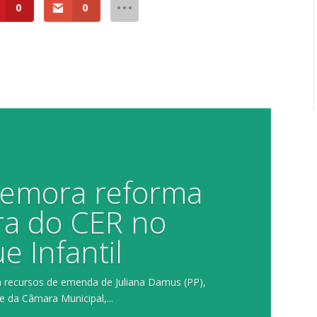
0
0
memora reforma
ra do CER no
e Infantil
m recursos de emenda de Juliana Damus (PP),
e da Câmara Municipal,...