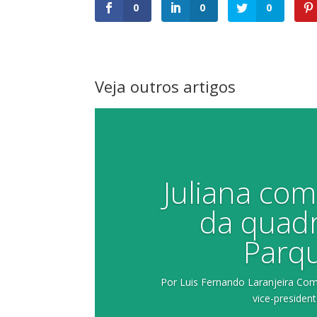
0
0
0
Veja outros artigos
Juliana co
da quad
Parqu
Por Luis Fernando Laranjeira Co
vice-president