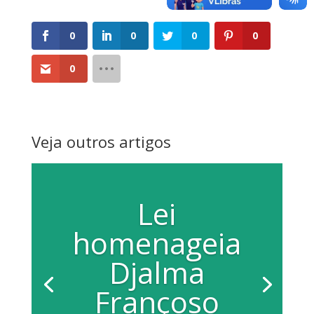
0
0
0
0
0
Veja outros artigos
Lei
homenageia
Djalma
Françoso