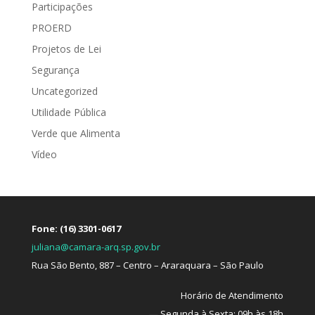
Participações
PROERD
Projetos de Lei
Segurança
Uncategorized
Utilidade Pública
Verde que Alimenta
Vídeo
Fone: (16) 3301-0617
juliana@camara-arq.sp.gov.br
Rua São Bento, 887 – Centro – Araraquara – São Paulo
Horário de Atendimento
—
Segunda à Sexta: 09h às 18h