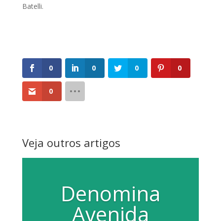
Batelli.
0
0
0
0
0
Veja outros artigos
Denomina
Avenida