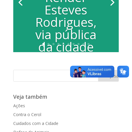
Esteves
Rodrigues,
via pública
da cidade
PROJETO DE LEI Nº 141/05. Fica
denominada Rua Patrícia Rehder
Esteves Rodrigues, a via pública da...
Veja também
Ações
Contra o Cerol
Cuidados com a Cidade