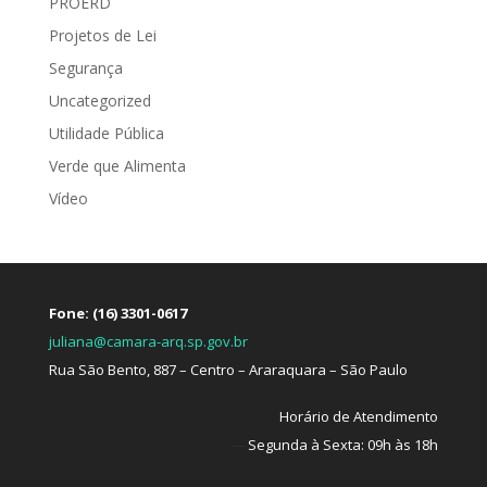
PROERD
Projetos de Lei
Segurança
Uncategorized
Utilidade Pública
Verde que Alimenta
Vídeo
Fone: (16) 3301-0617
juliana@camara-arq.sp.gov.br
Rua São Bento, 887 – Centro – Araraquara – São Paulo
Horário de Atendimento
—
Segunda à Sexta: 09h às 18h