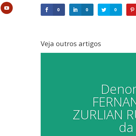
0
0
0
Veja outros artigos
Deno
FERNA
ZURLIAN RU
da