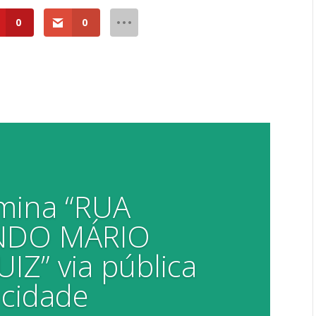
0
0
mina “RUA
NDO MÁRIO
IZ” via pública
 cidade