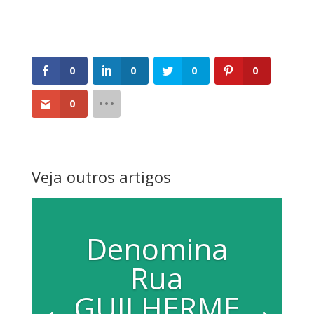
0
0
0
0
0
Veja outros artigos
Denomina
Rua
GUILHERME