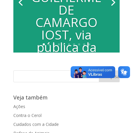
DE
CAMARGO
IOST, via
pública da
cidade
PROJETO DE LEI Nº 214/08. Denomina
Rua GUILHERME DE CAMARGO IOST,
via pública da cidade, conhecida como...
Veja também
Ações
Contra o Cerol
Cuidados com a Cidade