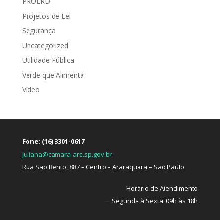
PROERD
Projetos de Lei
Segurança
Uncategorized
Utilidade Pública
Verde que Alimenta
Vídeo
Fone: (16) 3301-0617
juliana@camara-arq.sp.gov.br
Rua São Bento, 887 – Centro – Araraquara – São Paulo
Horário de Atendimento
—
Segunda à Sexta: 09h às 18h