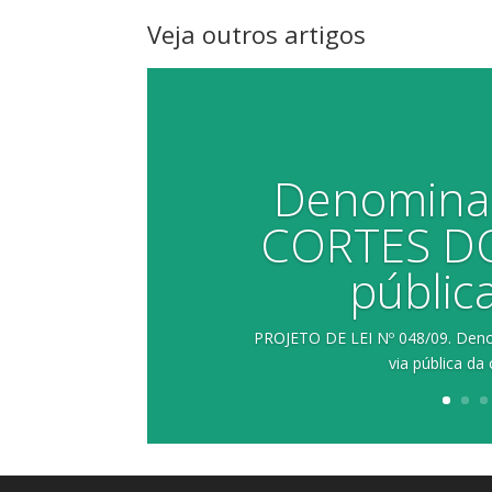
Veja outros artigos
Denomina 
CORTES DO
públic
PROJETO DE LEI Nº 048/09. De
via pública da