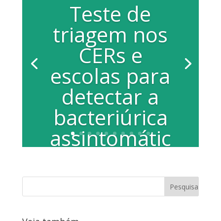
Teste de
triagem nos
CERs e
escolas para
detectar a
bacteriúrica
assintomátic
a
A vereadora Juliana Andrião Damus,
apresentou indicação na Câmara
solicitando entendimentos...